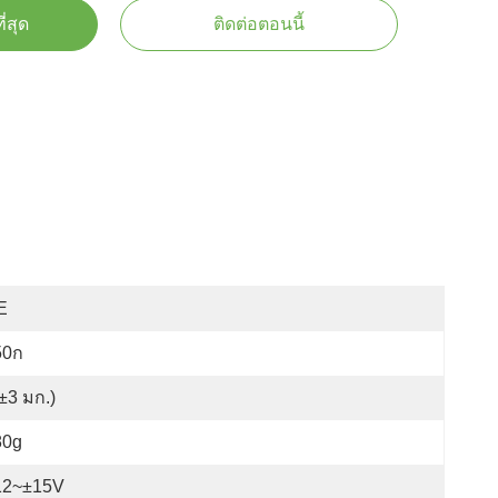
ี่สุด
ติดต่อตอนนี้
E
50ก
±3 มก.)
80g
12~±15V