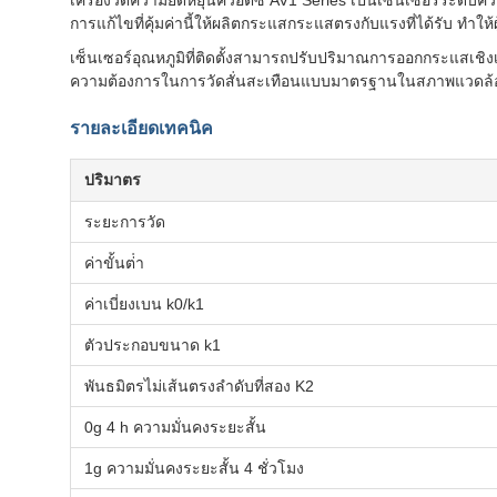
เครื่องวัดความยืดหยุ่นควอตซ์ AV1 Series เป็นเซ็นเซอร์ระดับ
การแก้ไขที่คุ้มค่านี้ให้ผลิตกระแสกระแสตรงกับแรงที่ได้รับ ทําให้
เซ็นเซอร์อุณหภูมิที่ติดตั้งสามารถปรับปริมาณการออกกระแสเช
ความต้องการในการวัดสั่นสะเทือนแบบมาตรฐานในสภาพแวดล้อม
รายละเอียดเทคนิค
ปริมาตร
ระยะการวัด
ค่าขั้นต่ํา
ค่าเบี่ยงเบน k0/k1
ตัวประกอบขนาด k1
พันธมิตรไม่เส้นตรงลําดับที่สอง K2
0g 4 h ความมั่นคงระยะสั้น
1g ความมั่นคงระยะสั้น 4 ชั่วโมง