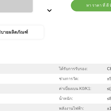
หา ราคา ที่ ดี ท
ิบายผลิตภัณฑ์
ได้รับการรับรอง:
C
ช่วงการวัด:
±
ค่าเบี่ยงเบน K0/k1:
≤(
น้ําหนัก:
≤
พลังงานไฟฟ้า:
±