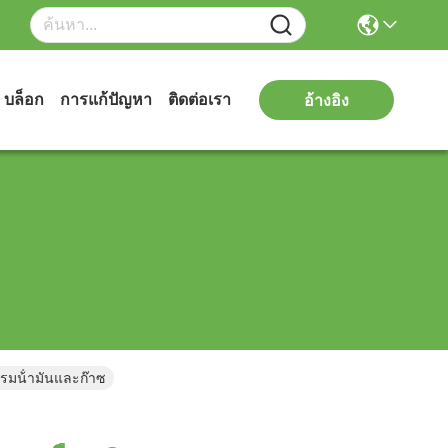
บล็อก
การแก้ปัญหา
ติดต่อเรา
อ้างอิง
รรมน้ํามันและก๊าซ