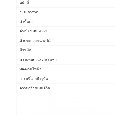
หน้าที่
ระยะการวัด
ค่าขั้นต่ํา
ค่าเบี่ยงเบน k0/k1
ตัวประกอบขนาด k1
น้ําหนัก
ความทนต่อแรงกระแทก
พลังงานไฟฟ้า
การบริโภคปัจจุบัน
ความกว้างแบนด์วิธ