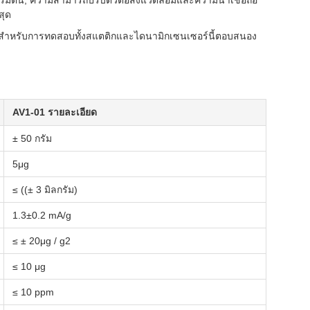
ิ่มต้น, ความสามารถปรับตัวต่อสิ่งแวดล้อมและความน่าเชื่อถือ
สุด
าะสําหรับการทดสอบทั้งสแตติกและไดนามิกเซนเซอร์นี้ตอบสนอง
AV1-01 รายละเอียด
± 50 กรัม
5μg
≤ ((± 3 มิลกรัม)
1.3±0.2 mA/g
≤ ± 20μg / g2
≤ 10 μg
≤ 10 ppm