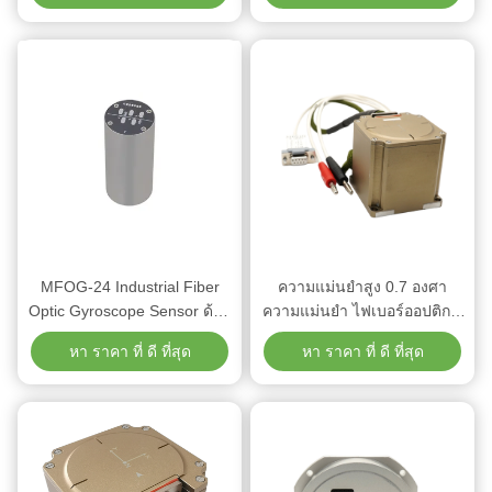
ใต้ดิน
MFOG-24 Industrial Fiber
ความแม่นยําสูง 0.7 องศา
Optic Gyroscope Sensor ด้วย
ความแม่นยํา ไฟเบอร์ออปติก จิ
ความมั่นคงของ Bias 2 deg/h
โรสโกปเหนือ Finder ด้วยการ
หา ราคา ที่ ดี ที่สุด
หา ราคา ที่ ดี ที่สุด
และ Output Analog สําหรับ
บริโภคพลังงาน 1W และการ
การควบคุมการเคลื่อนไหวของ
ออกแบบคอมแพคต์ 60mm
แขนหุ่นยนต์