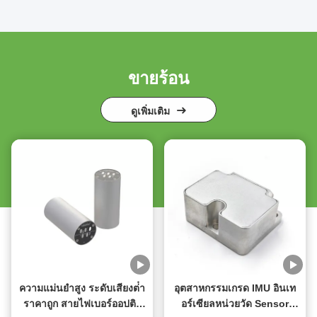
ขายร้อน
ดูเพิ่มเติม
ความแม่นยําสูง ระดับเสียงต่ํา
อุตสาหกรรมเกรด IMU อินเท
ราคาถูก สายไฟเบอร์ออปติก
อร์เซียลหน่วยวัด Sensor