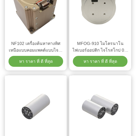
NF102 เครื่องค้นหาทางทิศ
MFOG-910 ไมโครนาโน
เหนือแบบคอมแพคต์แบบไจโร้
ไฟเบอร์ออปติก ไจโรสโกป 0.8
ที่มีความแม่นยํา 0.7 องศา และ
deg/h Bias สําหรับ UAV
หา ราคา ที่ ดี ที่สุด
หา ราคา ที่ ดี ที่สุด
ลูกกลองขนาด 60 มิลลิเมตร
Autopilot ในขนาดเล็ก 82mm
สําหรับการนําทาง AGV ที่พลัง
x 82mm x 19.5mm
งานต่ํามาก