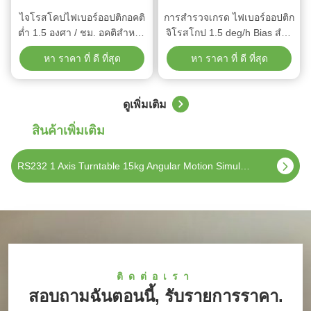
ไจโรสโคปไฟเบอร์ออปติกอคติ
การสํารวจเกรด ไฟเบอร์ออปติก
ต่ำ 1.5 องศา / ชม. อคติสำหรับ
จิโรสโกป 1.5 deg/h Bias สําห
ระบบนำทางแบบบูรณาการ
รับอุปกรณ์สํารวจรู γεωฟิสิกส์
หา ราคา ที่ ดี ที่สุด
หา ราคา ที่ ดี ที่สุด
GPS ของ INS
ดูเพิ่มเติม
สินค้าเพิ่มเติม
ไจโรไฟเบอร์ออปติกสำหรับนำทางทางทะเลและการอ้างอิงทิศทาง
ติดต่อเรา
สอบถามฉันตอนนี้, รับรายการราคา.