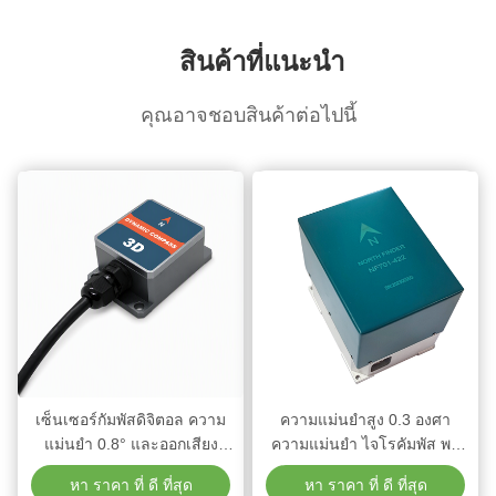
สินค้าที่แนะนํา
คุณอาจชอบสินค้าต่อไปนี้
เซ็นเซอร์กัมพัสดิจิตอล ความ
ความแม่นยําสูง 0.3 องศา
แม่นยํา 0.8° และออกเสียง
ความแม่นยํา ไจโรคัมพัส พบ
RS232/RS485/TTL สําหรับ
ทิศเหนือ พร้อม RS422 อินเต
หา ราคา ที่ ดี ที่สุด
หา ราคา ที่ ดี ที่สุด
ระบบการนําทาง
อร์เฟซสําหรับการเหมืองแร่