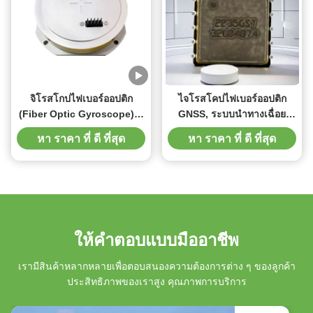
จิโรสโกปไฟเบอร์ออปติก
ไจโรสโคปไฟเบอร์ออปติก
(Fiber Optic Gyroscope) ที่
GNSS, ระบบนำทางเฉื่อย
มีความแม่นยําสูง FOG ไมโคร
RTK สำหรับการเดินเรือ
หา ราคา ที่ ดี ที่สุด
หา ราคา ที่ ดี ที่สุด
นาโน พร้อมความมั่นคงที่ไม่
เสี่ยง ≤0.8°/h 10s
ให้คําตอบแบบมืออาชีพ
เรามีสินค้าหลากหลายเพื่อตอบสนองความต้องการต่าง ๆ ของลูกค้า
ประสิทธิภาพของเราสูง คุณภาพการบริการ